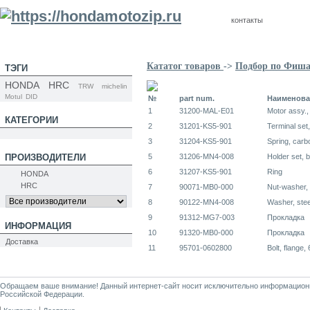
контакты
Кататог товаров
->
Подбор по Фиш
ТЭГИ
HONDA
HRC
TRW
michelin
Motul
DID
№
part num.
Наименова
1
31200-MAL-E01
Motor assy., 
КАТЕГОРИИ
2
31201-KS5-901
Terminal set
3
31204-KS5-901
Spring, carb
ПРОИЗВОДИТЕЛИ
5
31206-MN4-008
Holder set, 
6
31207-KS5-901
Ring
HONDA
HRC
7
90071-MB0-000
Nut-washer
8
90122-MN4-008
Washer, stee
9
91312-MG7-003
Прокладка
ИНФОРМАЦИЯ
10
91320-MB0-000
Прокладка
Доставка
11
95701-0602800
Bolt, flange,
Обращаем ваше внимание! Данный интернет-сайт носит исключительно информационны
Российской Федерации.