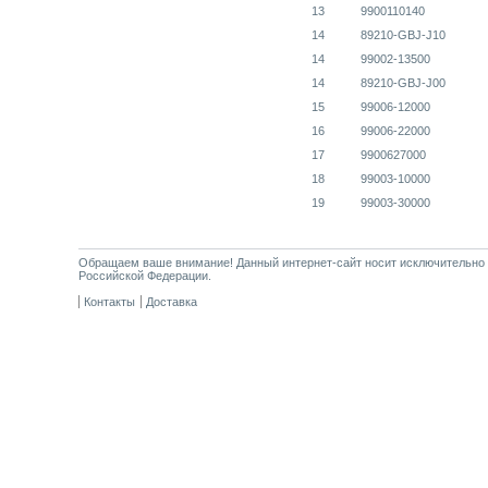
13
9900110140
14
89210-GBJ-J10
14
99002-13500
14
89210-GBJ-J00
15
99006-12000
16
99006-22000
17
9900627000
18
99003-10000
19
99003-30000
Обращаем ваше внимание! Данный интернет-сайт носит исключительно и
Российской Федерации.
Контакты
Доставка