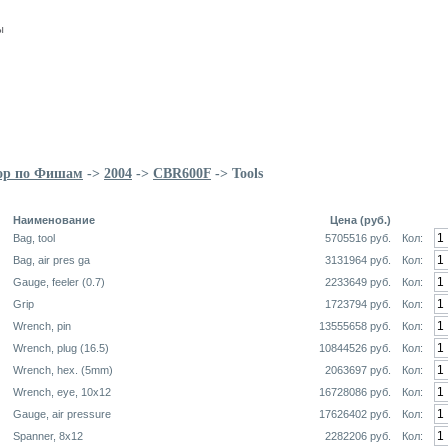
ы
ор по Фишам
->
2004
->
CBR600F
-> Tools
Наименование
Цена (руб.)
Bag, tool
5705516 руб.
Кол:
Bag, air pres ga
3131964 руб.
Кол:
Gauge, feeler (0.7)
2233649 руб.
Кол:
Grip
1723794 руб.
Кол:
Wrench, pin
13555658 руб.
Кол:
Wrench, plug (16.5)
10844526 руб.
Кол:
Wrench, hex. (5mm)
2063697 руб.
Кол:
Wrench, eye, 10x12
16728086 руб.
Кол:
Gauge, air pressure
17626402 руб.
Кол:
Spanner, 8x12
2282206 руб.
Кол: