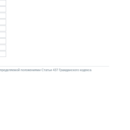
В заказ(30 дн.)
В заказ(30 дн.)
В заказ(30 дн.)
В заказ(30 дн.)
В заказ(30 дн.)
В заказ(30 дн.)
В заказ(30 дн.)
В заказ(30 дн.)
В заказ(30 дн.)
определяемой положениями Статьи 437 Гражданского кодекса