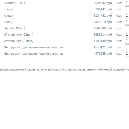
Spanner, 10x14
2524994 руб.
Кол:
Клещи
6134441 руб.
Кол:
Клещи
6134441 руб.
Кол:
Клещи
5826910 руб.
Кол:
Handle (12mm)
2589738 руб.
Кол:
Wrench, eye (22mm)
3989814 руб.
Кол:
Wrench, eye (27mm)
4192138 руб.
Кол:
Инструмент для завинчивания отвертка
1578121 руб.
Кол:
Инструмент для завинчивания отвертка
979245 руб.
Кол:
нформационный характер и ни при каких условиях не является публичной офертой, 