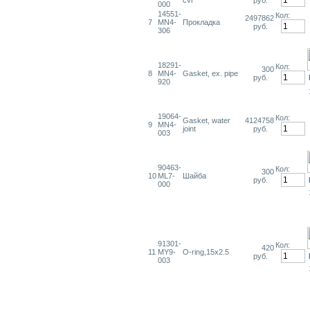
cvr
руб.
000
14551-
Кол:
2497862
7
MN4-
Прокладка
руб.
306
18291-
Кол:
300
8
MN4-
Gasket, ex. pipe
руб.
920
19064-
Кол:
Gasket, water
4124758
9
MN4-
joint
руб.
003
90463-
Кол:
300
10
ML7-
Шайба
руб.
000
91301-
Кол:
420
11
MY9-
O-ring,15x2.5
руб.
003