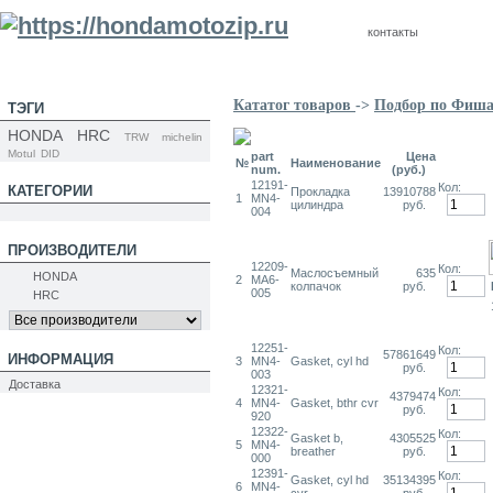
контакты
Кататог товаров
->
Подбор по Фиш
ТЭГИ
HONDA
HRC
TRW
michelin
Motul
DID
part
Цена
№
Наименование
num.
(руб.)
12191-
Кол:
КАТЕГОРИИ
Прокладка
13910788
1
MN4-
цилиндра
руб.
004
ПРОИЗВОДИТЕЛИ
12209-
Кол:
Маслосъемный
635
HONDA
2
MA6-
колпачок
руб.
005
HRC
12251-
Кол:
57861649
ИНФОРМАЦИЯ
3
MN4-
Gasket, cyl hd
руб.
003
Доставка
12321-
Кол:
4379474
4
MN4-
Gasket, bthr cvr
руб.
920
12322-
Кол:
Gasket b,
4305525
5
MN4-
breather
руб.
000
12391-
Кол:
Gasket, cyl hd
35134395
6
MN4-