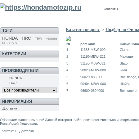
контакты
Кататог товаров
->
Подбор по Фиш
ТЭГИ
HONDA
HRC
TRW
michelin
Motul
DID
№
part num.
Наименова
1
11333-MBW-000
Clamp
КАТЕГОРИИ
2
31110-MBW-E21
Маховик
3
31120-MBW-J21
Stator
ПРОИЗВОДИТЕЛИ
4
90023-MBW-000
Болт
5
90029-888-000
Bolt, flange,
HONDA
HRC
6
90404-MBW-000
Шайба
7
96600-0604000
Bolt, socket
ИНФОРМАЦИЯ
Доставка
Обращаем ваше внимание! Данный интернет-сайт носит исключительно информационны
Российской Федерации.
Контакты
Доставка