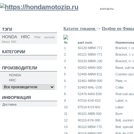
контакты
Кататог товаров
->
Подбор по Фиш
ТЭГИ
HONDA
HRC
TRW
michelin
Motul
DID
№
part num.
Наименова
1
50120-MBW-771
Bracket, r. 
КАТЕГОРИИ
2
50121-MBW-771
Bracket., l. 
3
50233-MBW-J30
Bracket, rr. 
ПРОИЗВОДИТЕЛИ
4
50252-MW0-000
Band, sub-t
5
52400-MBW-E11
Cushion assy.
HONDA
HRC
6
52461-MBW-000
Plate, rr.
7
52463-MAL-G00
Collar
8
52475-MAS-E00
Rod sub-ass
ИНФОРМАЦИЯ
9
87516-KV6-610
Label, rr.
Доставка
10
87519-KV3-841
Label
11
90101-MBB-000
Болт
12
90110-KY6-000
Bolt, socket
13
90110-MBW-770
Bolt, specia
14
90114-MBW-000
Bolt, flg (10