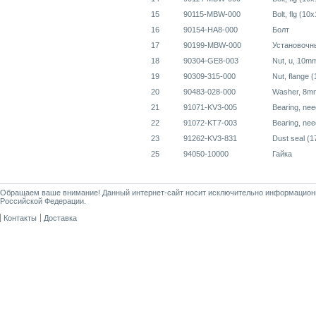
15
90115-MBW-000
Bolt, flg (10
16
90154-HA8-000
Болт
17
90199-MBW-000
Установочн
18
90304-GE8-003
Nut, u, 10m
19
90309-315-000
Nut, flange 
20
90483-028-000
Washer, 8m
21
91071-KV3-005
Bearing, nee
22
91072-KT7-003
Bearing, nee
23
91262-KV3-831
Dust seal (
25
94050-10000
Гайка
Обращаем ваше внимание! Данный интернет-сайт носит исключительно информационны
Российской Федерации.
Контакты
Доставка