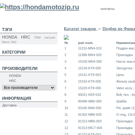
контакты
Кататог товаров
->
Подбор по Фиш
ТЭГИ
HONDA
HRC
TRW
michelin
Motul
DID
№
part num.
Наименова
1
11210-MN4-010
Поддон мас
КАТЕГОРИИ
2
11398-MN4-920
Прокладка
3
15100-MN4-000
Насос мас
ПРОИЗВОДИТЕЛИ
4
15134-KT8-000
Звездочка
5
15141-KT8-003
Цепь
HONDA
HRC
6
15153-KT8-000
Фильтр spul
7
15220-KT8-000
Valve assy., r
8
90021-KE8-010
Bolt, hex., 6
ИНФОРМАЦИЯ
9
90488-MB0-000
Шайба
Доставка
10
91106-MA6-000
Pin, guide (1
11
91302-MB6-830
O-ring, 13x3
12
91313-MB0-003
Прокладка
12
91313-MG7-004
Прокладка
13
91315-KT8-003
Прокладка