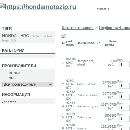
контакты
Кататог товаров
->
Подбор по Фиш
ТЭГИ
HONDA
HRC
TRW
michelin
Motul
DID
part
Цена
№
Наименование
num.
(руб.)
КАТЕГОРИИ
06410-
Кол:
Damper set,
3600
1
MAZ-
wheel
руб.
ПРОИЗВОДИТЕЛИ
000
HONDA
HRC
42301-
Кол:
17788260
2
MEA-
Axle, rr. wheel
руб.
670
42312-
Кол:
28778459
ИНФОРМАЦИЯ
3
MCH-
Collar, rr. wheel
руб.
000
Доставка
42614-
Кол:
162740729
4
MCH-
Выступ втулки
руб.
000
42624-
Кол:
9509193
5
MCH-
Collar a, rr.
руб.
000
42630-
Кол:
192166623
6
MCH-
Кольцо