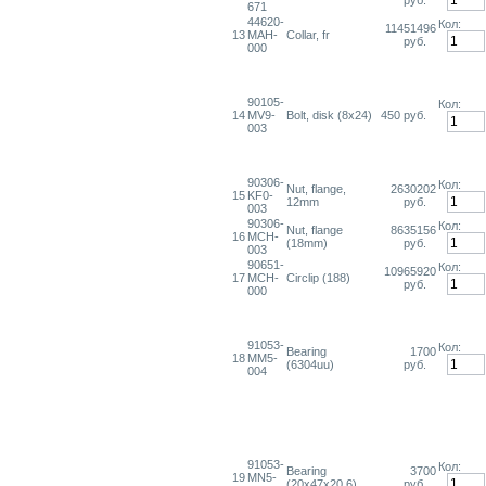
руб.
671
44620-
Кол:
11451496
13
MAH-
Collar, fr
руб.
000
90105-
Кол:
14
MV9-
Bolt, disk (8x24)
450 руб.
003
90306-
Кол:
Nut, flange,
2630202
15
KF0-
12mm
руб.
003
90306-
Кол:
Nut, flange
8635156
16
MCH-
(18mm)
руб.
003
90651-
Кол:
10965920
17
MCH-
Circlip (188)
руб.
000
91053-
Кол:
Bearing
1700
18
MM5-
(6304uu)
руб.
004
91053-
Кол:
Bearing
3700
19
MN5-
(20x47x20.6)
руб.