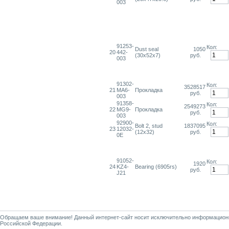
003
91253-
Кол:
Dust seal
1050
20
442-
(30x52x7)
руб.
003
91302-
Кол:
3528517
21
MA6-
Прокладка
руб.
003
91358-
Кол:
2549273
22
MG9-
Прокладка
руб.
003
92900-
Кол:
Bolt 2, stud
1837095
23
12032-
(12x32)
руб.
0E
91052-
Кол:
1920
24
KZ4-
Bearing (6905rs)
руб.
J21
Обращаем ваше внимание! Данный интернет-сайт носит исключительно информационны
Российской Федерации.