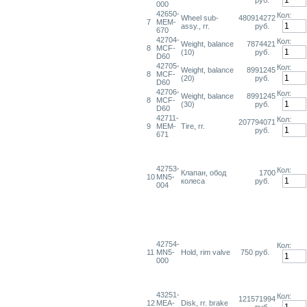
руб.
000
42650-
Кол:
Wheel sub-
480914272
7
MEM-
assy., rr.
руб.
670
42704-
Кол:
Weight, balance
7874421
8
MCF-
(10)
руб.
D60
42705-
Кол:
Weight, balance
8991245
8
MCF-
(20)
руб.
D60
42706-
Кол:
Weight, balance
8991245
8
MCF-
(30)
руб.
D60
42711-
Кол:
207794071
9
MEM-
Tire, rr.
руб.
671
42753-
Кол:
Клапан, обод
1700
10
MN5-
колеса
руб.
004
42754-
Кол:
11
MN5-
Hold, rim valve
750 руб.
000
43251-
Кол:
121571994
12
MEA-
Disk, rr. brake