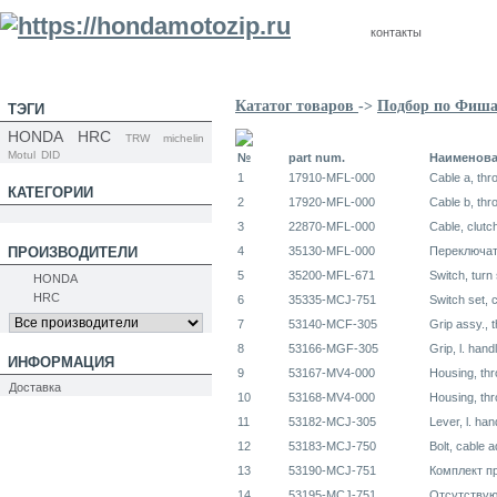
контакты
Кататог товаров
->
Подбор по Фиш
ТЭГИ
HONDA
HRC
TRW
michelin
Motul
DID
№
part num.
Наименов
1
17910-MFL-000
Cable a, thro
КАТЕГОРИИ
2
17920-MFL-000
Cable b, thro
3
22870-MFL-000
Cable, clutc
ПРОИЗВОДИТЕЛИ
4
35130-MFL-000
Переключат
5
35200-MFL-671
Switch, turn 
HONDA
HRC
6
35335-MCJ-751
Switch set, 
7
53140-MCF-305
Grip assy., t
8
53166-MGF-305
Grip, l. hand
ИНФОРМАЦИЯ
9
53167-MV4-000
Housing, thro
Доставка
10
53168-MV4-000
Housing, thro
11
53182-MCJ-305
Lever, l. han
12
53183-MCJ-750
Bolt, cable a
13
53190-MCJ-751
Комплект п
14
53195-MCJ-751
Отсутству