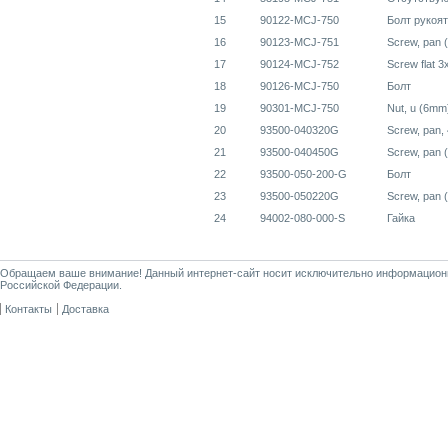
15
90122-MCJ-750
Болт рукоят
16
90123-MCJ-751
Screw, pan 
17
90124-MCJ-752
Screw flat 3
18
90126-MCJ-750
Болт
19
90301-MCJ-750
Nut, u (6mm
20
93500-040320G
Screw, pan,
21
93500-040450G
Screw, pan 
22
93500-050-200-G
Болт
23
93500-050220G
Screw, pan 
24
94002-080-000-S
Гайка
Обращаем ваше внимание! Данный интернет-сайт носит исключительно информационны
Российской Федерации.
Контакты
Доставка