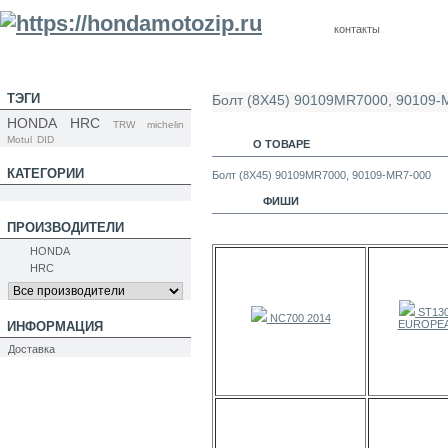
контакты
ТЭГИ
Болт (8Х45) 90109MR7000, 90109-M
HONDA
HRC
TRW
michelin
Motul
DID
О ТОВАРЕ
КАТЕГОРИИ
Болт (8Х45) 90109MR7000, 90109-MR7-000
ФИШИ
ПРОИЗВОДИТЕЛИ
HONDA
HRC
ST130
NC700 2014
EUROPEA
ИНФОРМАЦИЯ
Доставка