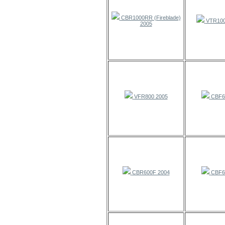
CBR1000RR (Fireblade)
VTR100
2005
VFR800 2005
CBF6
CBR600F 2004
CBF6