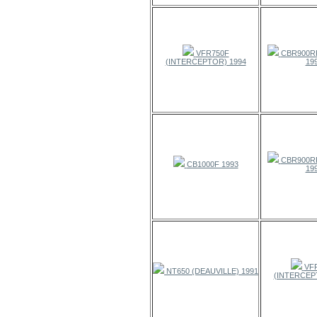
VFR750F
CBR900RR 
(INTERCEPTOR) 1994
19
CBR900RR 
CB1000F 1993
19
VF
NT650 (DEAUVILLE) 1991
(INTERCEP