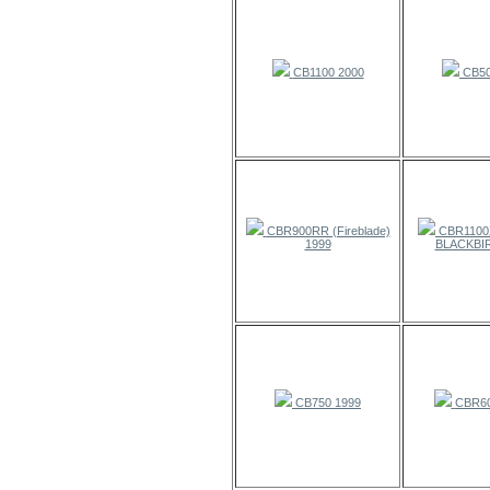
CB1100 2000
CB50
CBR900RR (Fireblade)
CBR1100
1999
BLACKBIR
CB750 1999
CBR60